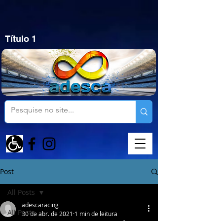
Título 1
Post
All Posts
adescaracing
All Posts
30 de abr. de 2021
1 min de leitura