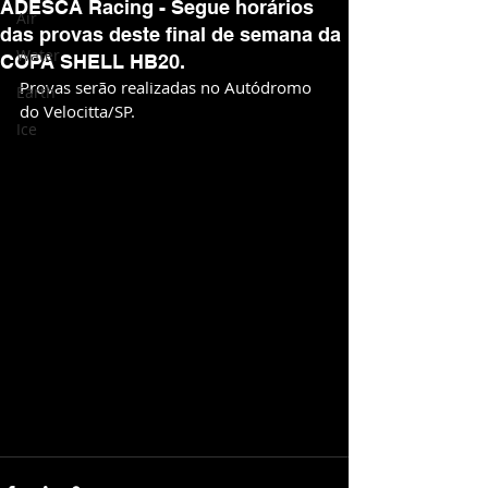
ADESCA Racing - Segue horários
Air
das provas deste final de semana da
Water
COPA SHELL HB20.
Provas serão realizadas no Autódromo 
Earth
do Velocitta/SP.
Ice