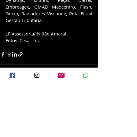
Dynamic, Ditinho Peças Diesel, 
Embreagex, GMAD Madcentro, Flash, 
Graxa, Radiadores Visconde, Rota Fiscal 
Gestão Tributária.
LF Assessoria/ Niltão Amaral
Fotos: Cesar Luz
Posts recentes
Ver tudo