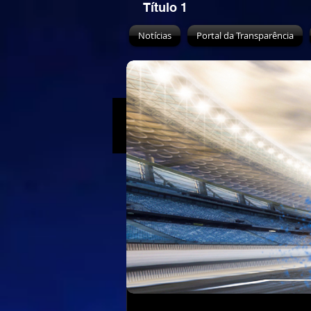
Título 1
Notícias
Portal da Transparência
All Posts
Air
Water
Eart
adescaracing
5 de
Turismo Naci
posições no