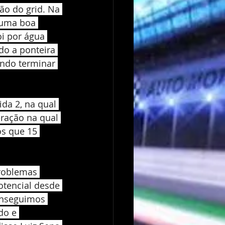
ão do grid. Na 
 uma boa 
oi por água 
do a ponteira 
indo terminar 
da 2, na qual 
ração na qual 
s que 15 
roblemas 
otencial desde 
onseguimos 
do e 