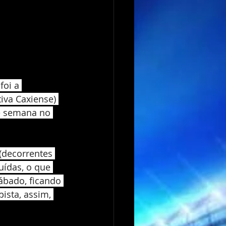
oi a 
iva Caxiense) 
e semana no 
(decorrentes 
uídas, o que 
ábado, ficando 
sta, assim, 