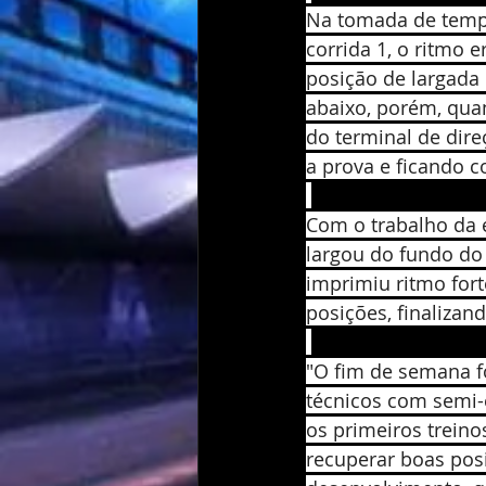
Na tomada de tempo,
corrida 1, o ritmo 
posição de largada 
abaixo, porém, quan
do terminal de dir
a prova e ficando c
Com o trabalho da e
largou do fundo do
imprimiu ritmo for
posições, finalizand
"O fim de semana f
técnicos com semi-
os primeiros trein
recuperar boas pos