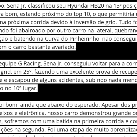
 Sena Jr. classificou seu Hyundai HB20 na 13ª posiç
era bom, estando próximo do top 10, o que permitiria
na próxima corrida devido à inversão de grid. Tudo f
do foi abalroado por outro carro na lateral, quebran
eção e batendo na Curva do Pinheirinho, não consegu
om o carro bastante avariado.
quipe G Racing, Sena Jr. conseguiu voltar para a corri
 grid, em 25º, fazendo uma excelente prova de recupe
te e escapou de alguns acidentes, subindo nada meno
o no 10º lugar.
oi bom, ainda que abaixo do esperado. Apesar dos p
eixos e eletrônica, nosso carro demonstrou grande p
os, sofremos com uma batida na primeira corrida e c
ições na segunda. Foi uma etapa de muito aprendiza