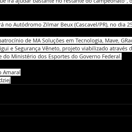
e irá ajudar bastante no restante do campeonato", d
rá no Autódromo Zilmar Beux (Cascavel/PR), no dia 2
 patrocínio de MA Soluções em Tecnologia, Mave, GRac
igui e Segurança Vêneto, projeto viabilizado através d
e do Ministério dos Esportes do Governo Federal.
ão Amaral
dziej