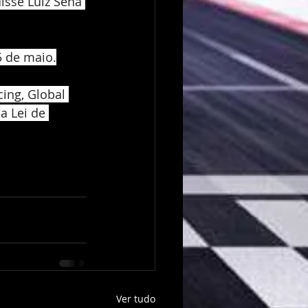
isse Luiz Sena 
5 de maio.
ing, Global 
a Lei de 
Ver tudo