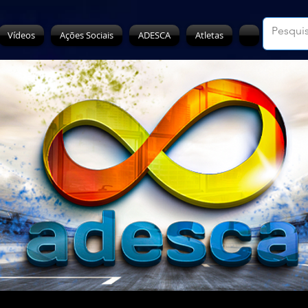
Vídeos
Ações Sociais
ADESCA
Atletas
h
Ice
 mai. de 2025
2 min de leitura
onal: após percalço, Sena Jr. es
 grid