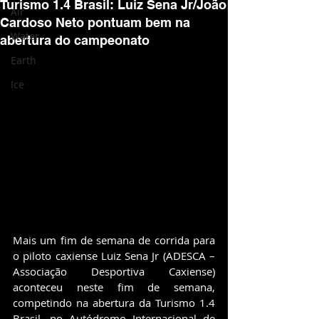
Turismo 1.4 Brasil: Luiz Sena Jr/João
Air
Cardoso Neto pontuam bem na
Water
abertura do campeonato
Earth
Ice
Mais um fim de semana de corrida para 
o piloto caxiense Luiz Sena Jr (ADESCA – 
Associação Desportiva Caxiense) 
aconteceu neste fim de semana, 
competindo na abertura da Turismo 1.4 
Brasil, no Autódromo Internacional de 