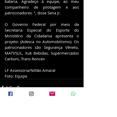
bateria. Agradeço à equipe, ao meu 
companheiro de pilotagem e aos 
patrocinadores. ”, disse Sena Jr.
O Governo Federal por meio da 
Secretaria Especial do Esporte do 
Ministério da Cidadania apresenta o 
projeto: (Adesca no Automobilismo). Os 
patrocinadores são Segurança Vêneto, 
MATVSUL, Xuk Bebidas, Supermercados 
Carboni, Trans Roncen
LF Assessoria/Niltão Amaral
Foto: Equipe