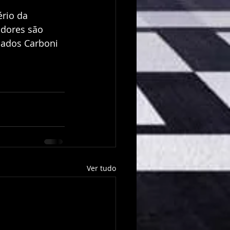
rio da 
adores são 
cados Carboni 
Ver tudo