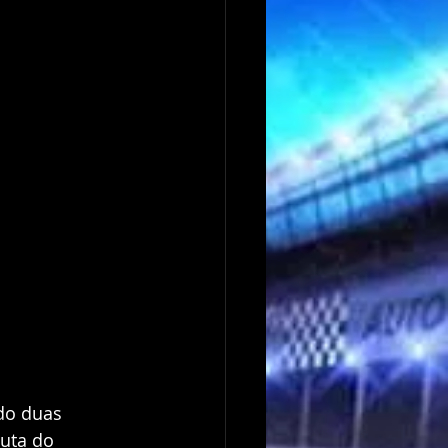
do duas 
puta do 