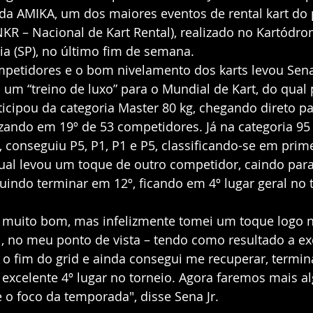
da AMIKA, um dos maiores eventos de rental kart do p
NKR – Nacional de Kart Rental), realizado no Kartódr
ia (SP), no último fim de semana.
mpetidores e o bom nivelamento dos karts levou Sena 
m “treino de luxo” para o Mundial de Kart, do qual p
icipou da categoria Master 80 kg, chegando direto pa
izando em 19º de 53 competidores. Já na categoria 95 k
 conseguiu P5, P1, P1 e P5, classificando-se em prime
 qual levou um toque de outro competidor, caindo par
uindo terminar em 12º, ficando em 4º lugar geral no t
muito bom, mas infelizmente tomei um toque logo n
l, no meu ponto de vista – tendo como resultado a ex
a o fim do grid e ainda consegui me recuperar, termin
excelente 4º lugar no torneio. Agora faremos mais al
 o foco da temporada", disse Sena Jr.