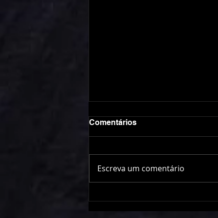
Comentários
Escreva um comentário
Kart World Championship:
Luiz Sena Jr. encerra
participação mirando