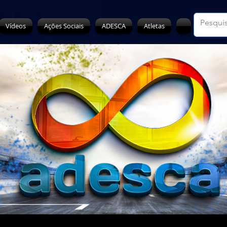
Vídeos
Ações Sociais
ADESCA
Atletas
h
Ice
 jul. de 2022
2 min de leitura
Jr. vence duas e finaliza Torneio
quarto lugar