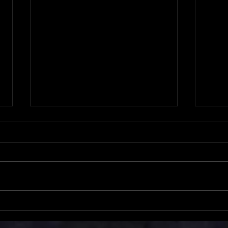
Problema em sensor de
Mai
cronometragem tira Maicon
mant
Roncen da liderança da
Truc