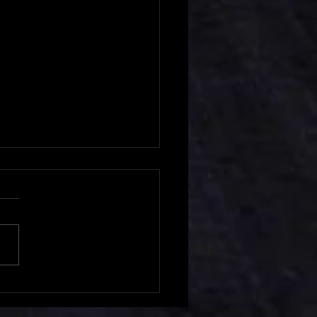
con Roncen busca
er liderança da Super
k Elite na inédita etapa