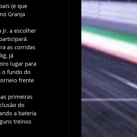
aís (e que 
omo Granja 
Jr. a escolher 
articipará.
ra as corridas 
g, já 
iro lugar para 
a o fundo do 
orneio frente 
as primeiras 
clusão do 
ando a bateria 
guns treinos 