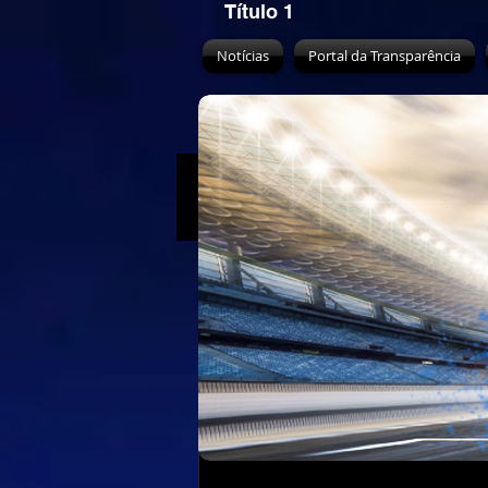
Título 1
Notícias
Portal da Transparência
All Posts
Air
Water
Eart
adescaracing
5 de
AMIKA: Sena 
Inverno em 